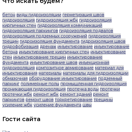
Что искать будем?
бетон
виды гидроизоляции
герметизация швов
гидроизоляция
гидроизоляция жбк
гидроизоляция
кирпичных стен
гидроизоляция коммуникаций
гидроизоляция паркингов
гидроизоляция подвалов
гидроизоляция подземных сооружений
гидроизоляция
трещин
гидроизоляция фундамента
гидроизоляция швов
гидрофобизация
дренаж
инъектирование
инъектирование
бетона
инъектирование кирпичных стен
инъектирование
стен
инъектирование трещин
инъектирование
фундамента
инъектирование швов
инъекционная
гидроизоляция
композитное армирование
материал для
инъектирования
материалы
материалы для гидроизоляции
обмазочная
оборудование инъектирование
подземный
паркинг
полимерные полы
промышленная гидроизоляция
проникающая гидроизоляция
протечка воды
протечки
протечки жбк
ремонт жбк
ремонт зданий
ремонт
паркингов
ремонт швов
торкретирование
трещины
усиление жбк
усиление фундамента
швы
Гости сайта