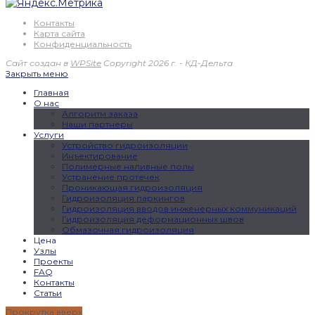
Контакты
Карта сайта
Конфиденциальность
Сайт создан в
WPSite
Copyright 2026 г. - КД-Дельта
Закрыть меню
Главная
О нас
Алгоритм заказа
Наши партнеры
Услуги
Устройство гидроизоляции
Инъектирование
Полимерные наливные полы
Устранение протечек
Проникающая гидроизоляция
Гидроизоляция паркингов
Гидроизоляция вводов инженерных коммуникаций
Гидроизоляция деформационных швов
Обмазочная гидроизоляция
Цена
Узлы
Проекты
FAQ
Контакты
Статьи
Прокрутка вверх