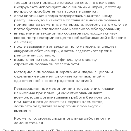
трещины при помощи эпоксидных смол, то в качестве
инструмента используют инъекционный шприц, поэтому
вопрос о приобретении насоса не ставится;
если кирпичная кладка подверглась значительному
разрушению, то в качестве состава для инъектирования
применяются цементные материалы, поэтому в этом случае
потребуется использование насосного оборудования;
внедрение инъекционных составов происходит снизу-
вверх, по траектории от центра обрабатываемой области к
ее краям;
после застывания инъекционного материала, следует
аккуратно сбить пакеры, а затем заделать отверстия
ремонтным составом;
в заключении проводят финишную отделку
отремонтированной поверхности.
Метод инъектирования кирпичной кладки в целом и
отдельных ее сегментов считается уникальной и
единственной в своем роде технологией.
Реставрационные мероприятия по усилению кладки
из кирпича при помощи инъектирования дают
возможность организовывать работы без полного
или частичного демонтажа несущих элементов,
достигать результата за короткий промежуток
времени.
Кроме того, стоимость данного вида работ вполне
демократичная.
Специалисты компании «КД Дельта» выполняют все виды работ по