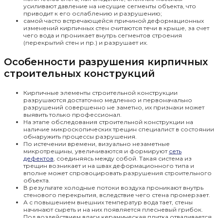
усиливают давление на несущие сегменты объекта, что
приводит к его ослаблению и разрушению;
самой часто встречающейся причиной деформационных
изменений кирпичных стен считаются течи в крыше, за счет
чего вода и проникает внутрь сегментов строения
(перекрытий стен и пр.) и разрушает их.
Особенности разрушения кирпичных
строительных конструкций
Кирпичные элементы строительной конструкции
разрушаются достаточно медленно и первоначально
разрушений совершенно не заметно, их признаки может
выявить только профессионал.
На этапе обследования строительной конструкции на
наличие микроскопических трещин специалист в состоянии
обнаружить процессы разрушения.
По истечении времени, визуально незаметные
микротрещины, увеличиваются и формируют
сеть
дефектов
, соединяясь между собой. Такая система из
трещин возникает и на швах деформационного типа и
вполне может спровоцировать разрушения строительного
объекта.
В результате холодные потоки воздуха проникают внутрь
стенового перекрытия, вследствие чего стена промерзает.
А с повышением внешних температур вода тает, стены
начинают сыреть и на них появляется плесневый грибок.
Под воздействием влаги керамическая плитка отваливается,