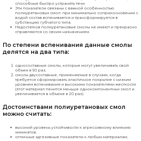
способные быстро устранять течи.
Эти показатели связаны с важной особенностью
полиуретановых смол: при минимально соприкосновении с
водой состав вспенивается и трансформируется в
субстанцию губчатого типа.
Недостатков полиуретановые смолы не имеют и прекрасно
справляются со своим назначением.
По степени вспенивания данные смолы
делятся на два типа:
односоставные смолы, которые могут увеличивать свой
объем в 50 раз;
смолы двусоставные, применяемые в случаях, когда
требуется сформировать эластичное покрытие с низким
уровнем вспенивания и высокими показателями жесткости
(этот материал пенится меньше однокомпонентных смол и
увеличивается в объеме в 20 раз).
Достоинствами полиуретановых смол
можно считать:
высокий уровень устойчивости к агрессивному влиянию
химикатов;
отличные адгезивные показатели к любым материалам;