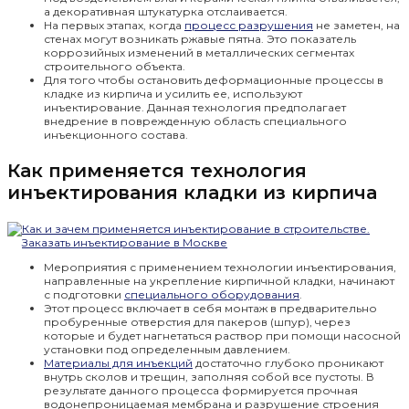
а декоративная штукатурка отслаивается.
На первых этапах, когда
процесс разрушения
не заметен, на
стенах могут возникать ржавые пятна. Это показатель
коррозийных изменений в металлических сегментах
строительного объекта.
Для того чтобы остановить деформационные процессы в
кладке из кирпича и усилить ее, используют
инъектирование. Данная технология предполагает
внедрение в поврежденную область специального
инъекционного состава.
Как применяется технология
инъектирования кладки из кирпича
Мероприятия с применением технологии инъектирования,
направленные на укрепление кирпичной кладки, начинают
с подготовки
специального оборудования
.
Этот процесс включает в себя монтаж в предварительно
пробуренные отверстия для пакеров (шпур), через
которые и будет нагнетаться раствор при помощи насосной
установки под определенным давлением.
Материалы для инъекций
достаточно глубоко проникают
внутрь сколов и трещин, заполняя собой все пустоты. В
результате данного процесса формируется прочная
водонепроницаемая мембрана и разрушение строения