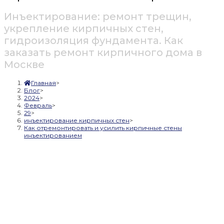
Инъектирование: ремонт трещин,
укрепление кирпичных стен,
гидроизоляция фундамента. Как
заказать ремонт кирпичного дома в
Москве
Главная
>
Блог
>
2024
>
Февраль
>
29
>
инъектирование кирпичных стен
>
Как отремонтировать и усилить кирпичные стены
инъектированием