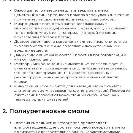
Базой данного материала для инъекций является
цементный клинкер тонкого помола в гранулах. Он активно
применяется в строительных инъекционных работах.
Микроцемент полностью заполняет даже самые
микроскопические дефекты внутри стен, а когда застывает,
то трансформируются в материал, который по своим
показателям близок к бетону.
Достоинством такого материала является исключительная
экологичность, т.к. он не содержат никаких токсичных и
вредных веществ.
Данные инъекционные составы просты в приготовлении и
имеют низкую цену.
Растворы микроцементные имеют 100% совместимость с
силикатными и полимерными смолянистыми материалами,
что позволяет применять их в достаточно сложных
реконструкционных мероприятиях в нижних областях
кладки.
Минусами микроцементов для инъекций можно считать
длительное время застывания (до четырех часов). Период их
схватывания зависит от консистенции смеси и внешних
температурных показателей.
2. Полиуретановые смолы
Этот вид смолянистых материалов представляет
влагоотвердевающие составы, основой которых является
полиуретан с влагоотталкивающими характеристиками,