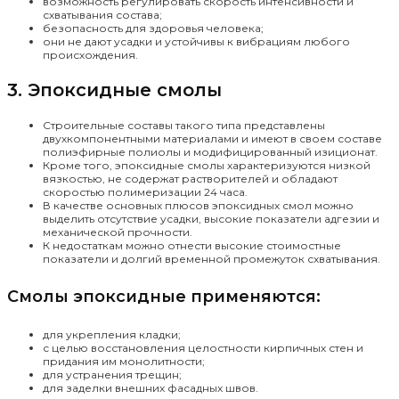
возможность регулировать скорость интенсивности и
схватывания состава;
безопасность для здоровья человека;
они не дают усадки и устойчивы к вибрациям любого
происхождения.
3. Эпоксидные смолы
Строительные составы такого типа представлены
двухкомпонентными материалами и имеют в своем составе
полиэфирные полиолы и модифицированный изиционат.
Кроме того, эпоксидные смолы характеризуются низкой
вязкостью, не содержат растворителей и обладают
скоростью полимеризации 24 часа.
В качестве основных плюсов эпоксидных смол можно
выделить отсутствие усадки, высокие показатели адгезии и
механической прочности.
К недостаткам можно отнести высокие стоимостные
показатели и долгий временной промежуток схватывания.
Смолы эпоксидные применяются:
для укрепления кладки;
с целью восстановления целостности кирпичных стен и
придания им монолитности;
для устранения трещин;
для заделки внешних фасадных швов.