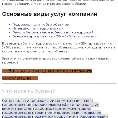
гидроизоляции, в Москве и Московской области.
Основные виды услуг компании
Гидроизоляция любых объектов
;
Инъекционная гидроизоляция
;
Ремонт бетона и железобетонных конструкций
;
Внешнее армирование ЖБК и ЖБИ композитами
;
Все виды работ по гидроизоляции, ремонту ЖБИ, армированию
ЖБК, выполняем как на частных объектах (дома, коттеджи), так и на
социальных и промышленных объектах.
Звоните, и приступим к профессиональной реализации ваших
проектов.
Заказать выезд инженера
получить
консультацию
Что искать будем?
бетон
виды гидроизоляции
герметизация швов
гидроизоляция
гидроизоляция жбк
гидроизоляция
кирпичных стен
гидроизоляция коммуникаций
гидроизоляция паркингов
гидроизоляция подвалов
гидроизоляция подземных сооружений
гидроизоляция