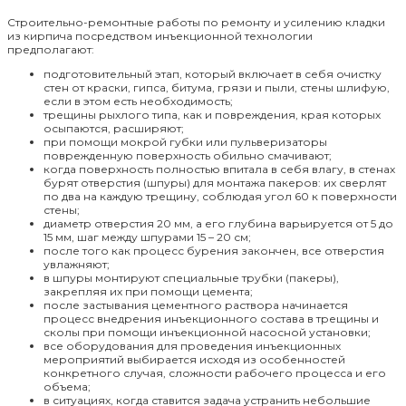
Строительно-ремонтные работы по ремонту и усилению кладки
из кирпича посредством инъекционной технологии
предполагают:
подготовительный этап, который включает в себя очистку
стен от краски, гипса, битума, грязи и пыли, стены шлифую,
если в этом есть необходимость;
трещины рыхлого типа, как и повреждения, края которых
осыпаются, расширяют;
при помощи мокрой губки или пульверизаторы
поврежденную поверхность обильно смачивают;
когда поверхность полностью впитала в себя влагу, в стенах
бурят отверстия (шпуры) для монтажа пакеров: их сверлят
по два на каждую трещину, соблюдая угол 60 к поверхности
стены;
диаметр отверстия 20 мм, а его глубина варьируется от 5 до
15 мм, шаг между шпурами 15 – 20 см;
после того как процесс бурения закончен, все отверстия
увлажняют;
в шпуры монтируют специальные трубки (пакеры),
закрепляя их при помощи цемента;
после застывания цементного раствора начинается
процесс внедрения инъекционного состава в трещины и
сколы при помощи инъекционной насосной установки;
все оборудования для проведения инъекционных
мероприятий выбирается исходя из особенностей
конкретного случая, сложности рабочего процесса и его
объема;
в ситуациях, когда ставится задача устранить небольшие