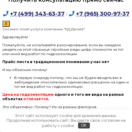
+7 (499) 343-63-37
+7 (965) 300-97-37
I
X
Сколько стоят услуги компании "КД Дельта"
Здравствуйте!
Пожалуйста, не испытывайте разочарования, если вы ожидали
увидеть на этой странице стройные ряды цифр стоимости за тот
или иной вид работ по гидроизоляции.
Прайс-листа в традиционном понимании у нас нет
И мы объясним почему!
В первую очередь потому, что мы не будем вводить вас в
заблуждение относительно одинаковых расценок на один и
тот же вид работ по гидроизоляции.
Цена на гидроизоляцию
одного и того же вида на разных
объектах
отличается
.
Это объективно. Почему? Из-за разных факторов.
Формирование стоимости работ по гидроизоляции
Этот сайт использует cookie для хранения данных.
происходит с учётом факторов:
Продолжая использовать сайт, Вы даете свое согласие на
работу с cookie.
OK
На каком этапе находится объект: или это этап
строительства, или уже эксплуатируемое здание;