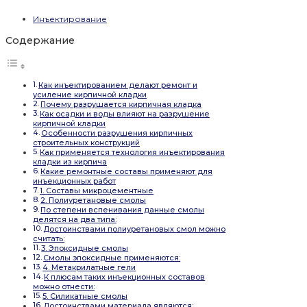
Инъектирование
Содержание
Как инъектированием делают ремонт и
усиление кирпичной кладки
Почему разрушается кирпичная кладка
Как осадки и воды влияют на разрушение
кирпичной кладки
Особенности разрушения кирпичных
строительных конструкций
Как применяется технология инъектирования
кладки из кирпича
Какие ремонтные составы применяют для
инъекционных работ
1. Составы микроцементные
2. Полиуретановые смолы
По степени вспенивания данные смолы
делятся на два типа:
Достоинствами полиуретановых смол можно
считать:
3. Эпоксидные смолы
Смолы эпоксидные применяются:
4. Метакрилатные гели
К плюсам таких инъекционных составов
можно отнести:
5. Силикатные смолы
Достоинствами материала являются: