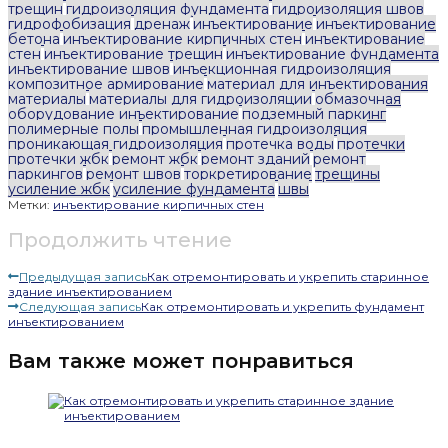
трещин
гидроизоляция фундамента
гидроизоляция швов
гидрофобизация
дренаж
инъектирование
инъектирование
бетона
инъектирование кирпичных стен
инъектирование
стен
инъектирование трещин
инъектирование фундамента
инъектирование швов
инъекционная гидроизоляция
композитное армирование
материал для инъектирования
материалы
материалы для гидроизоляции
обмазочная
оборудование инъектирование
подземный паркинг
полимерные полы
промышленная гидроизоляция
проникающая гидроизоляция
протечка воды
протечки
протечки жбк
ремонт жбк
ремонт зданий
ремонт
паркингов
ремонт швов
торкретирование
трещины
усиление жбк
усиление фундамента
швы
Метки:
инъектирование кирпичных стен
Продолжить чтение
Предыдущая запись
Как отремонтировать и укрепить старинное
здание инъектированием
Следующая запись
Как отремонтировать и укрепить фундамент
инъектированием
Вам также может понравиться