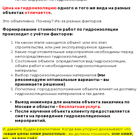
Цена на гидроизоляцию
одного и того же вида на разных
объектах
отличается
.
Это объективно. Почему? Из-за разных факторов.
Формирование стоимости работ по гидроизоляции
происходит с учётом факторов:
На каком этапе находится объект: или это этап
строительства, или уже эксплуатируемое здание;
Какие подготовительные мероприятия необходимы перед
непосредственно гидроизоляцией;
Состояние объекта: определяется вид гидроизоляции,
объём работ и необходимые гидроизоляционные
материалы;
Выбор гидроизоляционных материалов
(мы
рекомендуем оптимальные варианты – вы
принимаете решение)
;
Логистика: город расположения объекта влияет на доставку
гидроизоляционных материалов и так далее.
Выезд инженера для анализа объекта заказчика по
Москве и области –
бесплатная услуга
.
После изучения объекта клиенту предоставляется
смета на проведение гидроизоляционных
мероприятий.
И, давайте будем реалистами. Когда вам упорно доказывают, что
«
наши цены ниже рыночных
», вы должны понимать:
они ниже,
но… за ваш счёт.