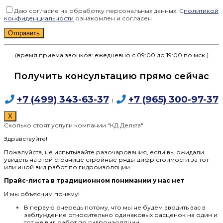
Даю согласие на обработку персональных данных. С
политикой
конфиденциальности
ознакомлен и согласен
Оставьте это поле пустым.
(время приема звонков: ежедневно с 09:00 до 19:00 по мск.)
Получить консультацию прямо сейчас
+7 (499) 343-63-37
+7 (965) 300-97-37
I
X
Сколько стоят услуги компании "КД Дельта"
Здравствуйте!
Пожалуйста, не испытывайте разочарования, если вы ожидали
увидеть на этой странице стройные ряды цифр стоимости за тот
или иной вид работ по гидроизоляции.
Прайс-листа в традиционном понимании у нас нет
И мы объясним почему!
В первую очередь потому, что мы не будем вводить вас в
заблуждение относительно одинаковых расценок на один и
тот же вид работ по гидроизоляции.