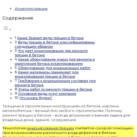
Инъектирование
Содержание
Какие бывают виды трещин в бетоне
Виды трещин в бетоне классифицированы
следующим образом:
Что дает инъектирование при ремонте
трещин в бетоне
Какое оборудование нужно для ремонта и
укрепления бетона инъектированием
Оборудование для инъекционных работ:
Какие материалы применяют для
инъектирования трещин в бетоне
Требования к инъекционным составам для
ремонта бетона
Этапы работ по ремонту трещин в бетоне
Основные виды услуг компании
Что искать будем?
Трещины в строительных конструкциях из бетона, кирпича,
железобетона – вечный бич любого строительства. Поэтому
ремонт трещин в бетоне – всегда актуальная и важная задача для
владельца дома, здания, сооружения.
Технология
инъецирования трещин
считается «скорой помощью»
при возникновении различного рода дефектов в бетоне.