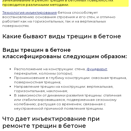
Зачеканивание и ремонт трещин в бетонных поверхностях
проводится различными методами.
Технология инъектирования
бетона способствует
восстановлению основания строения и его стен, и отлично
работает как на горизонтальных, так и на вертикальных
поверхностях.
Какие бывают виды трещин в бетоне
Виды трещин в бетоне
классифицированы следующим образом:
Расположение на конструкции: стена,
фундамент
,
перекрытие, колонны (опоры);
Проникновение в глубину конструкции: сквозная трещина,
поверхностная трещина;
Направление трещин на конструкции: вертикальная,
горизонтальная, наклонная;
В зависимости от динамики развития трещины: статичная
или стабилизировавшаяся, подверженная сезонному
колебанию; растущая со временем; связанная с
неустраненной причиной появления трещины.
Что дает инъектирование при
ремонте трещин в бетоне