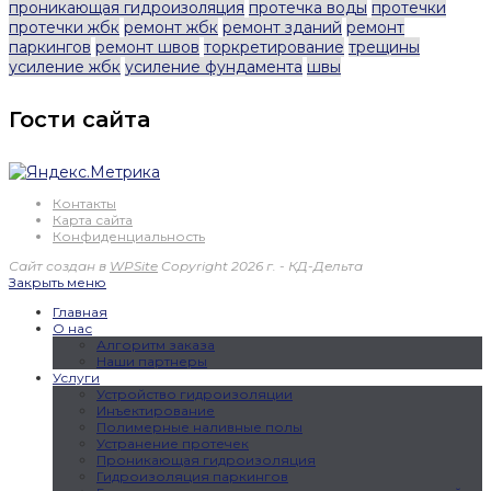
проникающая гидроизоляция
протечка воды
протечки
протечки жбк
ремонт жбк
ремонт зданий
ремонт
паркингов
ремонт швов
торкретирование
трещины
усиление жбк
усиление фундамента
швы
Гости сайта
Контакты
Карта сайта
Конфиденциальность
Сайт создан в
WPSite
Copyright 2026 г. - КД-Дельта
Закрыть меню
Главная
О нас
Алгоритм заказа
Наши партнеры
Услуги
Устройство гидроизоляции
Инъектирование
Полимерные наливные полы
Устранение протечек
Проникающая гидроизоляция
Гидроизоляция паркингов