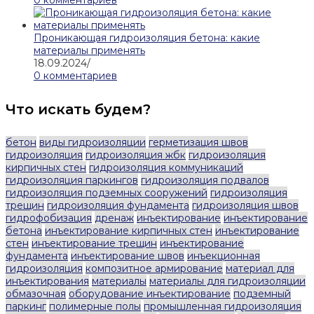
0 комментариев
Проникающая гидроизоляция бетона: какие
материалы применять
18.09.2024
/
0 комментариев
Что искать будем?
бетон
виды гидроизоляции
герметизация швов
гидроизоляция
гидроизоляция жбк
гидроизоляция
кирпичных стен
гидроизоляция коммуникаций
гидроизоляция паркингов
гидроизоляция подвалов
гидроизоляция подземных сооружений
гидроизоляция
трещин
гидроизоляция фундамента
гидроизоляция швов
гидрофобизация
дренаж
инъектирование
инъектирование
бетона
инъектирование кирпичных стен
инъектирование
стен
инъектирование трещин
инъектирование
фундамента
инъектирование швов
инъекционная
гидроизоляция
композитное армирование
материал для
инъектирования
материалы
материалы для гидроизоляции
обмазочная
оборудование инъектирование
подземный
паркинг
полимерные полы
промышленная гидроизоляция