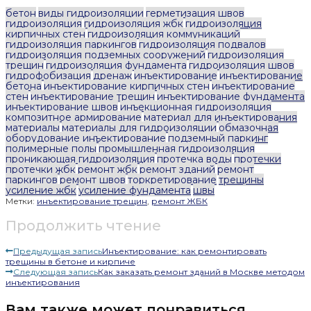
бетон
виды гидроизоляции
герметизация швов
гидроизоляция
гидроизоляция жбк
гидроизоляция
кирпичных стен
гидроизоляция коммуникаций
гидроизоляция паркингов
гидроизоляция подвалов
гидроизоляция подземных сооружений
гидроизоляция
трещин
гидроизоляция фундамента
гидроизоляция швов
гидрофобизация
дренаж
инъектирование
инъектирование
бетона
инъектирование кирпичных стен
инъектирование
стен
инъектирование трещин
инъектирование фундамента
инъектирование швов
инъекционная гидроизоляция
композитное армирование
материал для инъектирования
материалы
материалы для гидроизоляции
обмазочная
оборудование инъектирование
подземный паркинг
полимерные полы
промышленная гидроизоляция
проникающая гидроизоляция
протечка воды
протечки
протечки жбк
ремонт жбк
ремонт зданий
ремонт
паркингов
ремонт швов
торкретирование
трещины
усиление жбк
усиление фундамента
швы
Метки:
инъектирование трещин
,
ремонт ЖБК
Продолжить чтение
Предыдущая запись
Инъектирование: как ремонтировать
трещины в бетоне и кирпиче
Следующая запись
Как заказать ремонт зданий в Москве методом
инъектирования
Вам также может понравиться