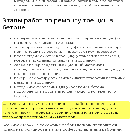
методом инъектирования заключается в том, что раствор
следует подавать под давление внутрь образовавшегося
дефекта.
Этапы работ по ремонту трещин в
бетоне
на первом этапе осуществляют расширение трещин (их
размер увеличивают в 2-3 раза);
затем проводят очистку всех дефектов от пыли и мусора
при помощи пылесоса или продувают компрессором;
после стадии очистки в трещину устанавливают пакеры,
которые покрываются защитным составом;
далее в пакер вводят инъекционный материал и
посредством насосной установки внедряют в трещину до
полного ее заполнения;
пакеры демонтируют и зачеканивают отверстия бетонным
ремонтным составом;
метод инъектирования для укрепления бетона
подбирается персонально для каждого конкретного
случая;
Следует учитывать, что инъекционные работы по ремонту и
закреплению строительных конструкций не рекомендуется
категорически, проводить своими силами или приглашать для
этого непрофессиональных мастеров.
Все инъекционные ремонтные работы должны проводиться
только квалифицированными профессиональными рабочими,