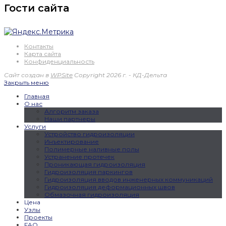
Гости сайта
Контакты
Карта сайта
Конфиденциальность
Сайт создан в
WPSite
Copyright 2026 г. - КД-Дельта
Закрыть меню
Главная
О нас
Алгоритм заказа
Наши партнеры
Услуги
Устройство гидроизоляции
Инъектирование
Полимерные наливные полы
Устранение протечек
Проникающая гидроизоляция
Гидроизоляция паркингов
Гидроизоляция вводов инженерных коммуникаций
Гидроизоляция деформационных швов
Обмазочная гидроизоляция
Цена
Узлы
Проекты
FAQ