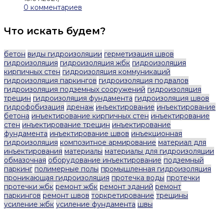
0 комментариев
Что искать будем?
бетон
виды гидроизоляции
герметизация швов
гидроизоляция
гидроизоляция жбк
гидроизоляция
кирпичных стен
гидроизоляция коммуникаций
гидроизоляция паркингов
гидроизоляция подвалов
гидроизоляция подземных сооружений
гидроизоляция
трещин
гидроизоляция фундамента
гидроизоляция швов
гидрофобизация
дренаж
инъектирование
инъектирование
бетона
инъектирование кирпичных стен
инъектирование
стен
инъектирование трещин
инъектирование
фундамента
инъектирование швов
инъекционная
гидроизоляция
композитное армирование
материал для
инъектирования
материалы
материалы для гидроизоляции
обмазочная
оборудование инъектирование
подземный
паркинг
полимерные полы
промышленная гидроизоляция
проникающая гидроизоляция
протечка воды
протечки
протечки жбк
ремонт жбк
ремонт зданий
ремонт
паркингов
ремонт швов
торкретирование
трещины
усиление жбк
усиление фундамента
швы