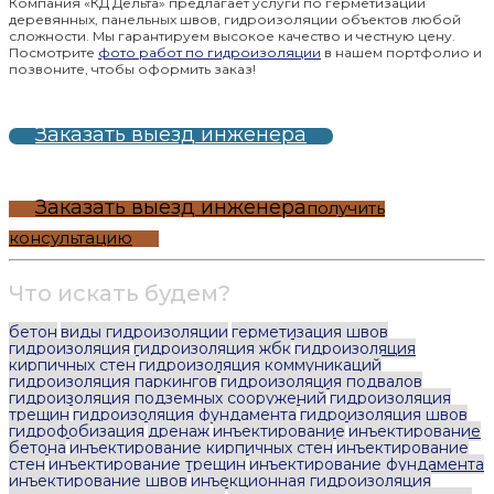
Компания «КД Дельта» предлагает услуги по герметизации
деревянных, панельных швов, гидроизоляции объектов любой
сложности. Мы гарантируем высокое качество и честную цену.
Посмотрите
фото работ по гидроизоляции
в нашем портфолио и
позвоните, чтобы оформить заказ!
Заказать выезд инженера
Заказать выезд инженера
получить
консультацию
Что искать будем?
бетон
виды гидроизоляции
герметизация швов
гидроизоляция
гидроизоляция жбк
гидроизоляция
кирпичных стен
гидроизоляция коммуникаций
гидроизоляция паркингов
гидроизоляция подвалов
гидроизоляция подземных сооружений
гидроизоляция
трещин
гидроизоляция фундамента
гидроизоляция швов
гидрофобизация
дренаж
инъектирование
инъектирование
бетона
инъектирование кирпичных стен
инъектирование
стен
инъектирование трещин
инъектирование фундамента
инъектирование швов
инъекционная гидроизоляция