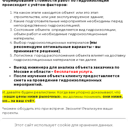
Формирование стоимости работ по гидроизоляции
происходит с учётом факторов:
На каком этапе находится объект: или это этап
строительства, или уже эксплуатируемое здание;
Какие подготовительные мероприятия необходимы перед
непосредственно гидроизоляцией;
Состояние объекта: определяется вид гидроизоляции,
объём работ и необходимые гидроизоляционные
материалы;
Выбор гидроизоляционных материалов
(мы
рекомендуем оптимальные варианты – вы
принимаете решение)
;
Логистика: город расположения объекта влияет на доставку
гидроизоляционных материалов и так далее.
Выезд инженера для анализа объекта заказчика по
Москве и области –
бесплатная услуга
.
После изучения объекта клиенту предоставляется
смета на проведение гидроизоляционных
мероприятий.
И, давайте будем реалистами. Когда вам упорно доказывают, что
«
наши цены ниже рыночных
», вы должны понимать:
они ниже,
но… за ваш счёт.
*можем обсудить это при встрече. Звоните! Реализуем ваши
проекты.
Этот сайт использует cookie для хранения данных.
Заказать выезд инженера
получить консультацию