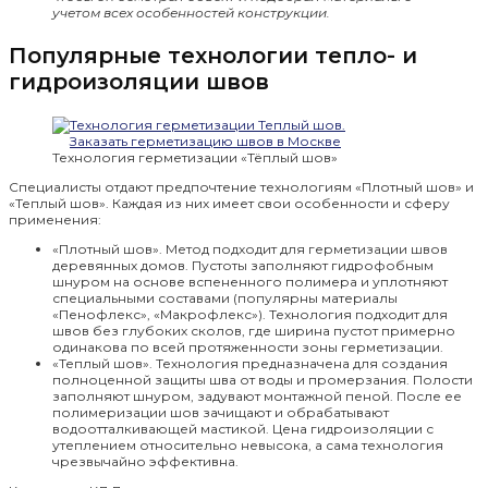
учетом всех особенностей конструкции.
Популярные технологии тепло- и
гидроизоляции швов
Технология герметизации «Тёплый шов»
Специалисты отдают предпочтение технологиям «Плотный шов» и
«Теплый шов». Каждая из них имеет свои особенности и сферу
применения:
«Плотный шов». Метод подходит для герметизации швов
деревянных домов. Пустоты заполняют гидрофобным
шнуром на основе вспененного полимера и уплотняют
специальными составами (популярны материалы
«Пенофлекс», «Макрофлекс»). Технология подходит для
швов без глубоких сколов, где ширина пустот примерно
одинакова по всей протяженности зоны герметизации.
«Теплый шов». Технология предназначена для создания
полноценной защиты шва от воды и промерзания. Полости
заполняют шнуром, задувают монтажной пеной. После ее
полимеризации шов зачищают и обрабатывают
водоотталкивающей мастикой. Цена гидроизоляции с
утеплением относительно невысока, а сама технология
чрезвычайно эффективна.