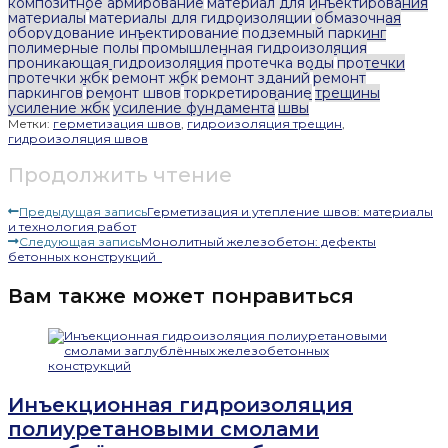
композитное армирование
материал для инъектирования
материалы
материалы для гидроизоляции
обмазочная
оборудование инъектирование
подземный паркинг
полимерные полы
промышленная гидроизоляция
проникающая гидроизоляция
протечка воды
протечки
протечки жбк
ремонт жбк
ремонт зданий
ремонт
паркингов
ремонт швов
торкретирование
трещины
усиление жбк
усиление фундамента
швы
Метки:
герметизация швов
,
гидроизоляция трещин
,
гидроизоляция швов
Продолжить чтение
Предыдущая запись
Герметизация и утепление швов: материалы
и технология работ
Следующая запись
Монолитный железобетон: дефекты
бетонных конструкций
Вам также может понравиться
Инъекционная гидроизоляция
полиуретановыми смолами