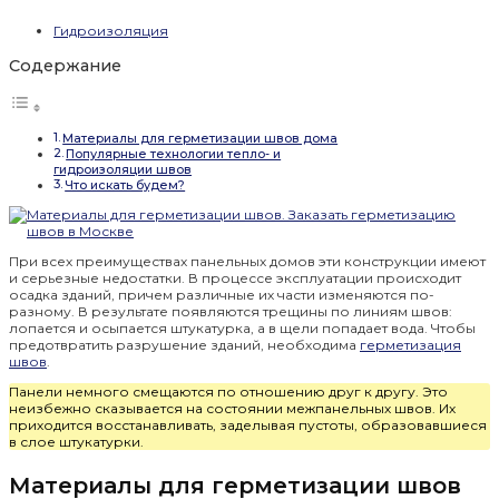
Гидроизоляция
Содержание
Материалы для герметизации швов дома
Популярные технологии тепло- и
гидроизоляции швов
Что искать будем?
При всех преимуществах панельных домов эти конструкции имеют
и серьезные недостатки. В процессе эксплуатации происходит
осадка зданий, причем различные их части изменяются по-
разному. В результате появляются трещины по линиям швов:
лопается и осыпается штукатурка, а в щели попадает вода. Чтобы
предотвратить разрушение зданий, необходима
герметизация
швов
.
Панели немного смещаются по отношению друг к другу. Это
неизбежно сказывается на состоянии межпанельных швов. Их
приходится восстанавливать, заделывая пустоты, образовавшиеся
в слое штукатурки.
Материалы для герметизации швов