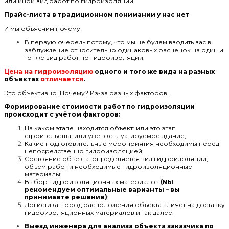
или иной вид работ по гидроизоляции.
Прайс-листа в традиционном понимании у нас нет
И мы объясним почему!
В первую очередь потому, что мы не будем вводить вас в
заблуждение относительно одинаковых расценок на один и
тот же вид работ по гидроизоляции.
Цена на гидроизоляцию
одного и того же вида на разных
объектах
отличается
.
Это объективно. Почему? Из-за разных факторов.
Формирование стоимости работ по гидроизоляции
происходит с учётом факторов:
На каком этапе находится объект: или это этап
строительства, или уже эксплуатируемое здание;
Какие подготовительные мероприятия необходимы перед
непосредственно гидроизоляцией;
Состояние объекта: определяется вид гидроизоляции,
объём работ и необходимые гидроизоляционные
материалы;
Выбор гидроизоляционных материалов
(мы
рекомендуем оптимальные варианты – вы
принимаете решение)
;
Логистика: город расположения объекта влияет на доставку
гидроизоляционных материалов и так далее.
Выезд инженера для анализа объекта заказчика по