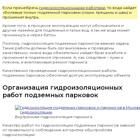
Если пренебречь
гидроизоляционными работами
, то вода найдет
«болевые точки» подземной парковки (стыки, трещины и швы) и
проникнет внутрь.
Кроме того, в процессе эксплуатации могут обозначиться и
другие лазейки для подземных и талых вод, а так же вода может
проникнуть и через бетон.
Поэтому, гидроизоляция подземных паркингов важная задача.
Такие работы должны быть организованы и проведены
качественно, иначе вода обязательно найдет брак в работе и
проникнет в подземное строение. А, как следствие – лужи и
плесень, и внеплановый ремонт паркинга.
Качественно проведенные гидроизоляционные работы
подземных парковок обеспечит долгую эксплуатацию объекта.
Организация гидроизоляционных
работ подземных парковок
Внутренняя гидроизоляция паркинга
Качество работ по гидроизоляции подземных паркингов зависит
от правильного соблюдения алгоритма обустройства
гидроизоляции.