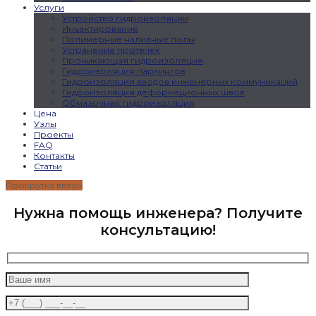
Услуги
Устройство гидроизоляции
Инъектирование
Полимерные наливные полы
Устранение протечек
Проникающая гидроизоляция
Гидроизоляция паркингов
Гидроизоляция вводов инженерных коммуникаций
Гидроизоляция деформационных швов
Обмазочная гидроизоляция
Цена
Узлы
Проекты
FAQ
Контакты
Статьи
Прокрутка вверх
Нужна помощь инженера? Получите
консультацию!