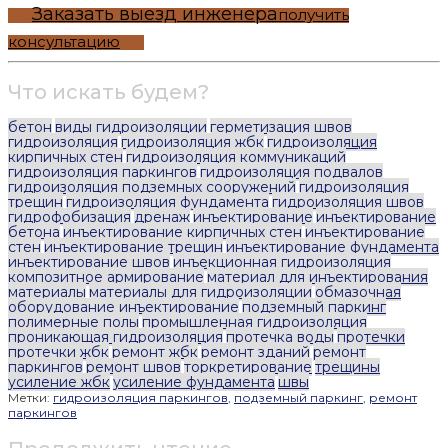
Заказать выезд инженера
получить
консультацию
Что искать будем?
бетон
виды гидроизоляции
герметизация швов
гидроизоляция
гидроизоляция жбк
гидроизоляция
кирпичных стен
гидроизоляция коммуникаций
гидроизоляция паркингов
гидроизоляция подвалов
гидроизоляция подземных сооружений
гидроизоляция
трещин
гидроизоляция фундамента
гидроизоляция швов
гидрофобизация
дренаж
инъектирование
инъектирование
бетона
инъектирование кирпичных стен
инъектирование
стен
инъектирование трещин
инъектирование фундамента
инъектирование швов
инъекционная гидроизоляция
композитное армирование
материал для инъектирования
материалы
материалы для гидроизоляции
обмазочная
оборудование инъектирование
подземный паркинг
полимерные полы
промышленная гидроизоляция
проникающая гидроизоляция
протечка воды
протечки
протечки жбк
ремонт жбк
ремонт зданий
ремонт
паркингов
ремонт швов
торкретирование
трещины
усиление жбк
усиление фундамента
швы
Метки:
гидроизоляция паркингов
,
подземный паркинг
,
ремонт
паркингов