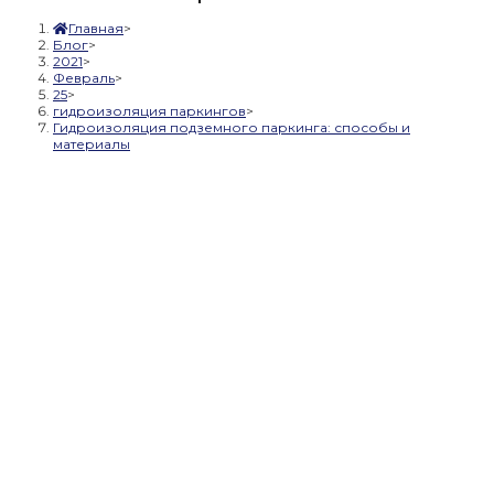
Главная
>
Блог
>
2021
>
Февраль
>
25
>
гидроизоляция паркингов
>
Гидроизоляция подземного паркинга: способы и
материалы