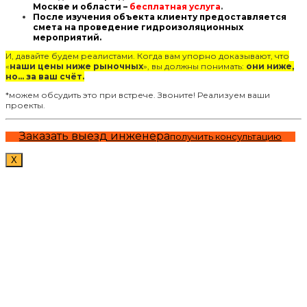
Москве и области –
бесплатная услуга
.
После изучения объекта клиенту предоставляется
смета на проведение гидроизоляционных
мероприятий.
И, давайте будем реалистами. Когда вам упорно доказывают, что
«
наши цены ниже рыночных
», вы должны понимать:
они ниже,
но… за ваш счёт.
*можем обсудить это при встрече. Звоните! Реализуем ваши
проекты.
Заказать выезд инженера
получить консультацию
X