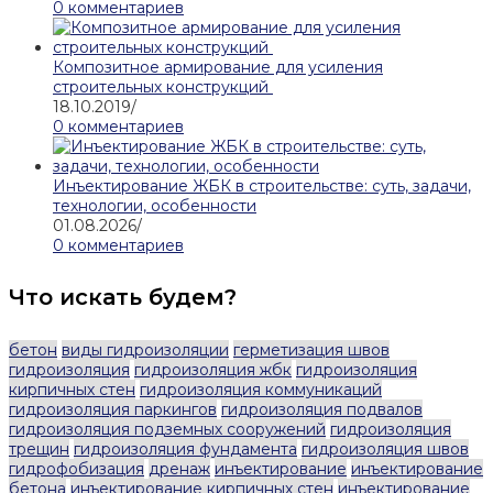
0 комментариев
Композитное армирование для усиления
строительных конструкций
18.10.2019
/
0 комментариев
Инъектирование ЖБК в строительстве: суть, задачи,
технологии, особенности
01.08.2026
/
0 комментариев
Что искать будем?
бетон
виды гидроизоляции
герметизация швов
гидроизоляция
гидроизоляция жбк
гидроизоляция
кирпичных стен
гидроизоляция коммуникаций
гидроизоляция паркингов
гидроизоляция подвалов
гидроизоляция подземных сооружений
гидроизоляция
трещин
гидроизоляция фундамента
гидроизоляция швов
гидрофобизация
дренаж
инъектирование
инъектирование
бетона
инъектирование кирпичных стен
инъектирование