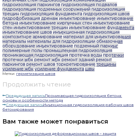
гидроизоляция паркингов
гидроизоляция подвалов
гидроизоляция подземных сооружений
гидроизоляция
трещин
гидроизоляция фундамента
гидроизоляция швов
гидрофобизация
дренаж
инъектирование
инъектирование
бетона
инъектирование кирпичных стен
инъектирование
стен
инъектирование трещин
инъектирование фундамента
инъектирование швов
инъекционная гидроизоляция
композитное армирование
материал для инъектирования
материалы
материалы для гидроизоляции
обмазочная
оборудование инъектирование
подземный паркинг
полимерные полы
промышленная гидроизоляция
проникающая гидроизоляция
протечка воды
протечки
протечки жбк
ремонт жбк
ремонт зданий
ремонт
паркингов
ремонт швов
торкретирование
трещины
усиление жбк
усиление фундамента
швы
Метки:
герметизация швов
Продолжить чтение
Предыдущая запись
Проникающая гидроизоляция бетона:
основы и особенности метода
Следующая запись
Инъекционная гидроизоляция рабочих швов
бетонирования
Вам также может понравиться