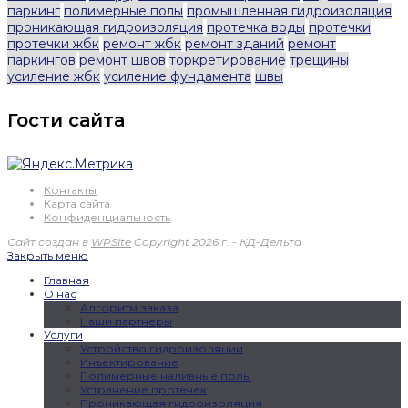
паркинг
полимерные полы
промышленная гидроизоляция
проникающая гидроизоляция
протечка воды
протечки
протечки жбк
ремонт жбк
ремонт зданий
ремонт
паркингов
ремонт швов
торкретирование
трещины
усиление жбк
усиление фундамента
швы
Гости сайта
Контакты
Карта сайта
Конфиденциальность
Сайт создан в
WPSite
Copyright 2026 г. - КД-Дельта
Закрыть меню
Главная
О нас
Алгоритм заказа
Наши партнеры
Услуги
Устройство гидроизоляции
Инъектирование
Полимерные наливные полы
Устранение протечек
Проникающая гидроизоляция