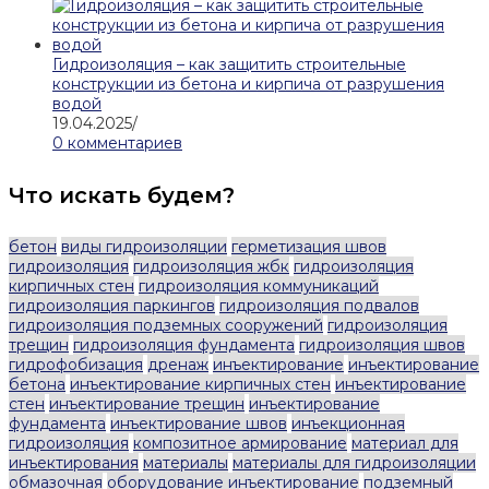
Гидроизоляция – как защитить строительные
конструкции из бетона и кирпича от разрушения
водой
19.04.2025
/
0 комментариев
Что искать будем?
бетон
виды гидроизоляции
герметизация швов
гидроизоляция
гидроизоляция жбк
гидроизоляция
кирпичных стен
гидроизоляция коммуникаций
гидроизоляция паркингов
гидроизоляция подвалов
гидроизоляция подземных сооружений
гидроизоляция
трещин
гидроизоляция фундамента
гидроизоляция швов
гидрофобизация
дренаж
инъектирование
инъектирование
бетона
инъектирование кирпичных стен
инъектирование
стен
инъектирование трещин
инъектирование
фундамента
инъектирование швов
инъекционная
гидроизоляция
композитное армирование
материал для
инъектирования
материалы
материалы для гидроизоляции
обмазочная
оборудование инъектирование
подземный