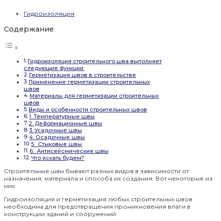
Гидроизоляция
Содержание
Гидроизоляция строительного шва выполняет
следующие функции:
Герметизация швов в строительстве
Применение герметизации строительных
швов
Материалы для герметизации строительных
швов
Виды и особенности строительных швов
1. Температурные швы
2. Деформационные швы
3. Усадочные швы
4. Осадочные швы
5. Стыковые швы
6. Антисейсмические швы
Что искать будем?
Строительные швы бывают разных видов в зависимости от
назначения, материала и способа их создания. Вот некоторые из
них:
Гидроизоляция и герметизация любых строительных швов
необходима для предотвращения проникновения влаги в
конструкции зданий и сооружений.