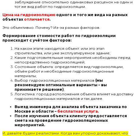
заблуждение относительно одинаковых расценок на один и
тот же вид работ по гидроизоляции.
Цена на гидроизоляцию
одного и того же вида на разных
объектах
отличается
.
Это объективно. Почему? Из-за разных факторов.
Формирование стоимости работ по гидроизоляции
происходит с учётом факторов:
На каком этапе находится объект: или это этап
строительства, или уже эксплуатируемое здание;
Какие подготовительные мероприятия необходимы перед
непосредственно гидроизоляцией;
Состояние объекта: определяется вид гидроизоляции,
объём работ и необходимые гидроизоляционные
материалы;
Выбор гидроизоляционных материалов
(мы
рекомендуем оптимальные варианты – вы
принимаете решение)
;
Логистика: город расположения объекта влияет на доставку
гидроизоляционных материалов и так далее.
Выезд инженера для анализа объекта заказчика по
Москве и области –
бесплатная услуга
.
После изучения объекта клиенту предоставляется
смета на проведение гидроизоляционных
мероприятий.
И, давайте будем реалистами. Когда вам упорно доказывают, что