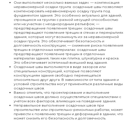
Они выполняют несколько важных задач: — компенсация
неравномерной осадки грунта: осадочные швы позволяют
компенсировать неравномерную осадку грунта под
фундаментом здания. Это особенно актуально для зданий,
строящихся на грунтах с разной несущей способностью
или на участках с неоднородным рельефом; —
предотвращение появления трещин: осадочные швы
предотвращают появление трещин в стенах и перекрытиях
здания, которые могут возникнуть из-за неравномерной
осадки грунта. Это обеспечивает безопасность и
долговечность конструкции; — снижение риска появления
трещин в отделочных материалах: осадочные швы
предотвращают появление трещин в отделочных
материалах здания, таких как плитка, штукатурка и краска.
Это обеспечивает эстетичный внешний вид здания.
Осадочные швы выполняются в виде зазоров или
специальных конструкций, которые позволяют
конструкциям здания свободно перемещаться
относительно друг друга. В зависимости от типа здания и
условий строительства могут применяться различные виды
осадочных швов.
Важно отметить, что проектирование и выполнение
осадочных швов должно осуществляться специалистами с
учётом всех факторов, влияющих на поведение здания.
Неправильное выполнение осадочных швов при
строительстве или строительно-ремонтных работах, может
привести к появлению трещин и деформаций в здании, что
может снизить его безопасность и долговечность.