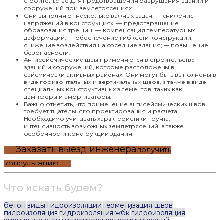
строительстве для предотвращения разрушения зданий и
сооружений при землетрясениях.
Они выполняют несколько важных задач: — снижение
напряжений в конструкциях; — предотвращение
образования трещин; — компенсация температурных
деформаций; — обеспечение гибкости конструкции; —
снижение воздействия на соседние здания; — повышение
безопасности.
Антисейсмические швы применяются в строительстве
зданий и сооружений, которые расположены в
сейсмически активных районах. Они могут быть выполнены в
виде горизонтальных и вертикальных швов, а также в виде
специальных конструктивных элементов, таких как
демпферы и амортизаторы.
Важно отметить, что применение антисейсмических швов
требует тщательного проектирования и расчёта.
Необходимо учитывать характеристики грунта,
интенсивность возможных землетрясений, а также
особенности конструкции здания.
Заказать выезд инженера
получить
консультацию
Что искать будем?
бетон
виды гидроизоляции
герметизация швов
гидроизоляция
гидроизоляция жбк
гидроизоляция
кирпичных стен
гидроизоляция коммуникаций