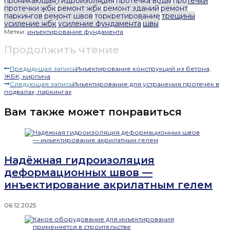
проникающая гидроизоляция
протечка воды
протечки
протечки жбк
ремонт жбк
ремонт зданий
ремонт
паркингов
ремонт швов
торкретирование
трещины
усиление жбк
усиление фундамента
швы
Метки:
инъектирование фундамента
Продолжить чтение
Предыдущая запись
Инъектирование конструкций из бетона,
ЖБК, кирпича
Следующая запись
Инъектирование для устранения протечек в
подвалах, паркингах
Вам также может понравиться
Надёжная гидроизоляция
деформационных швов —
инъектирование акрилатным гелем
06.12.2025