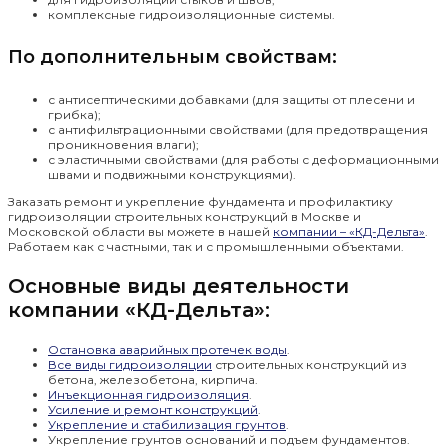
комплексные гидроизоляционные системы.
По дополнительным свойствам:
с антисептическими добавками (для защиты от плесени и
грибка);
с антифильтрационными свойствами (для предотвращения
проникновения влаги);
с эластичными свойствами (для работы с деформационными
швами и подвижными конструкциями).
Заказать ремонт и укрепление фундамента и профилактику
гидроизоляции строительных конструкций в Москве и
Московской области вы можете в нашей
компании – «КД-Дельта»
.
Работаем как с частными, так и с промышленными объектами.
Основные виды деятельности
компании «КД-Дельта»:
Остановка аварийных протечек воды
.
Все виды гидроизоляции
строительных конструкций из
бетона, железобетона, кирпича.
Инъекционная гидроизоляция
.
Усиление и ремонт конструкций
.
Укрепление и стабилизация грунтов
.
Укрепление грунтов оснований и подъем фундаментов.