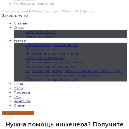
Конфиденциальность
Сайт создан в
WPSite
Copyright 2026 г. - КД-Дельта
Закрыть меню
Главная
О нас
Алгоритм заказа
Наши партнеры
Услуги
Устройство гидроизоляции
Инъектирование
Полимерные наливные полы
Устранение протечек
Проникающая гидроизоляция
Гидроизоляция паркингов
Гидроизоляция вводов инженерных коммуникаций
Гидроизоляция деформационных швов
Обмазочная гидроизоляция
Цена
Узлы
Проекты
FAQ
Контакты
Статьи
Прокрутка вверх
Нужна помощь инженера? Получите