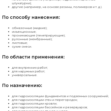
штукатурки);
другие (например, на основе резины, полимеров и т. д.).
По способу нанесения:
обмазочные (жидкие);
инъекционные;
проникающие (пенетрирующие);
рулонные (мембранные);
листовые;
сухие смеси.
По области применения:
для внутренних работ;
для наружных работ;
универсальные.
По назначению:
для гидроизоляции фундаментов и подземных сооружений;
для гидроизоляции стен и перегородок;
для гидроизоляции кровли;
для гидроизоляции бассейнов и резервуаров;
для гидроизоляции стыков и швов;