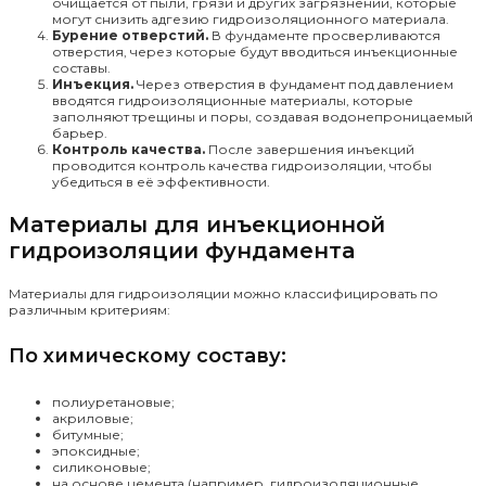
очищается от пыли, грязи и других загрязнений, которые
могут снизить адгезию гидроизоляционного материала.
Бурение отверстий.
В фундаменте просверливаются
отверстия, через которые будут вводиться инъекционные
составы.
Инъекция.
Через отверстия в фундамент под давлением
вводятся гидроизоляционные материалы, которые
заполняют трещины и поры, создавая водонепроницаемый
барьер.
Контроль качества.
После завершения инъекций
проводится контроль качества гидроизоляции, чтобы
убедиться в её эффективности.
Материалы для инъекционной
гидроизоляции фундамента
Материалы для гидроизоляции можно классифицировать по
различным критериям:
По химическому составу:
полиуретановые;
акриловые;
битумные;
эпоксидные;
силиконовые;
на основе цемента (например, гидроизоляционные