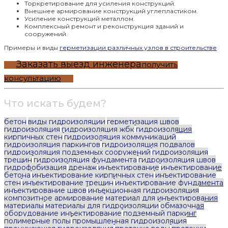
Торкретирование для усиления конструкций.
Внешнее армирование конструкций углепластиком.
Усиление конструкций металлом.
Комплексный ремонт и реконструкция зданий и
сооружений.
Примеры и виды
герметизации различных узлов в строительстве
Заказать выезд инженера
получить
консультацию
Что искать будем?
бетон
виды гидроизоляции
герметизация швов
гидроизоляция
гидроизоляция жбк
гидроизоляция
кирпичных стен
гидроизоляция коммуникаций
гидроизоляция паркингов
гидроизоляция подвалов
гидроизоляция подземных сооружений
гидроизоляция
трещин
гидроизоляция фундамента
гидроизоляция швов
гидрофобизация
дренаж
инъектирование
инъектирование
бетона
инъектирование кирпичных стен
инъектирование
стен
инъектирование трещин
инъектирование фундамента
инъектирование швов
инъекционная гидроизоляция
композитное армирование
материал для инъектирования
материалы
материалы для гидроизоляции
обмазочная
оборудование инъектирование
подземный паркинг
полимерные полы
промышленная гидроизоляция