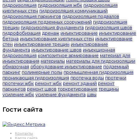
гидроизоляция
гидроизоляция жбк
гидроизоляция
кирпичных стен
гидроизоляция коммуникаций
гидроизоляция паркингов
гидроизоляция подвалов
гидроизоляция подземных сооружений
гидроизоляция
трещин
гидроизоляция фундамента
гидроизоляция швов
гидрофобизация
дренаж
инъектирование
инъектирование
бетона
инъектирование кирпичных стен
инъектирование
стен
инъектирование трещин
инъектирование
фундамента
инъектирование швов
инъекционная
гидроизоляция
композитное армирование
материал для
инъектирования
материалы
материалы для гидроизоляции
обмазочная
оборудование инъектирование
подземный
паркинг
полимерные полы
промышленная гидроизоляция
проникающая гидроизоляция
протечка воды
протечки
протечки жбк
ремонт жбк
ремонт зданий
ремонт
паркингов
ремонт швов
торкретирование
трещины
усиление жбк
усиление фундамента
швы
Гости сайта
Контакты
Карта сайта